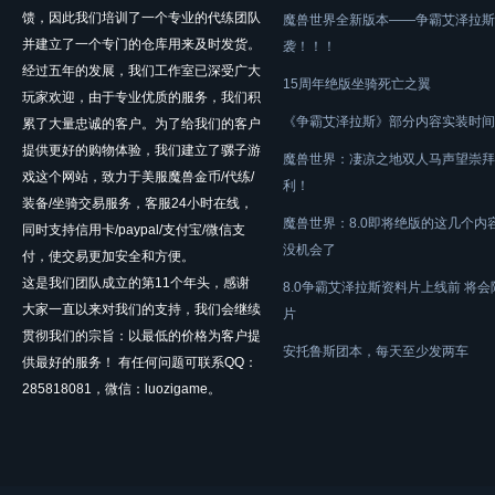
馈，因此我们培训了一个专业的代练团队
魔兽世界全新版本——争霸艾泽拉斯
并建立了一个专门的仓库用来及时发货。
袭！！！
经过五年的发展，我们工作室已深受广大
15周年绝版坐骑死亡之翼
玩家欢迎，由于专业优质的服务，我们积
《争霸艾泽拉斯》部分内容实装时间
累了大量忠诚的客户。为了给我们的客户
提供更好的购物体验，我们建立了骡子游
魔兽世界：凄凉之地双人马声望崇拜
戏这个网站，致力于美服魔兽金币/代练/
利！
装备/坐骑交易服务，客服24小时在线，
魔兽世界：8.0即将绝版的这几个内
同时支持信用卡/paypal/支付宝/微信支
没机会了
付，使交易更加安全和方便。
这是我们团队成立的第11个年头，感谢
8.0争霸艾泽拉斯资料片上线前 将
大家一直以来对我们的支持，我们会继续
片
贯彻我们的宗旨：以最低的价格为客户提
安托鲁斯团本，每天至少发两车
供最好的服务！ 有任何问题可联系QQ：
285818081，微信：luozigame。